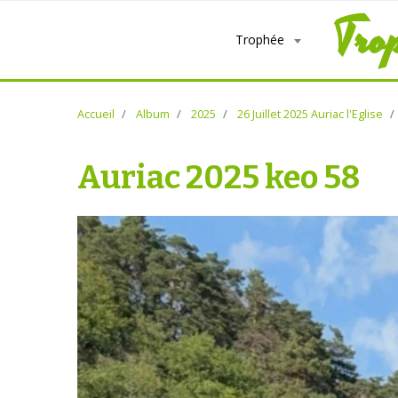
Tro
Trophée
Accueil
Album
2025
26 Juillet 2025 Auriac l'Eglise
Auriac 2025 keo 58