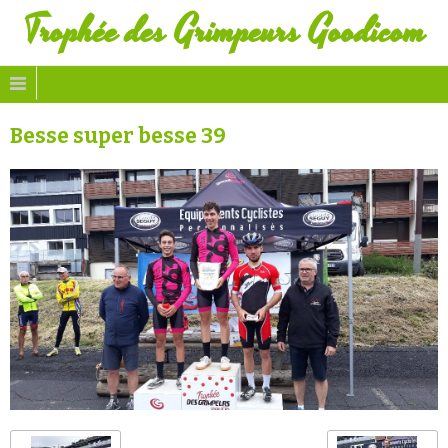
Trophée des Grimpeurs Goodicom
Besse super besse 39