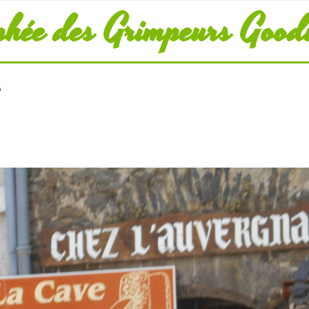
phée des Grimpeurs Good
5