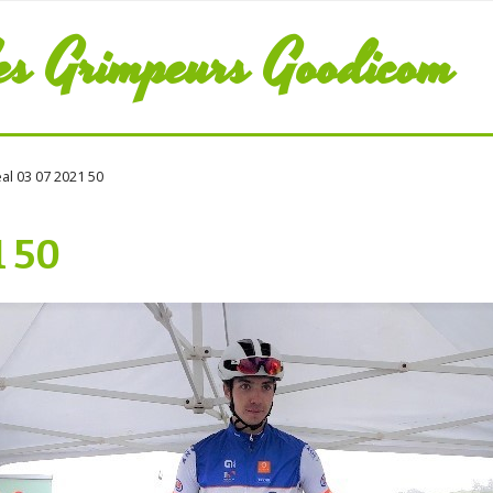
es Grimpeurs Goodicom
al 03 07 2021 50
1 50