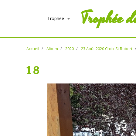
Trophée d
Trophée
Accueil
Album
2020
23 Août 2020 Croix St Robert
1 8