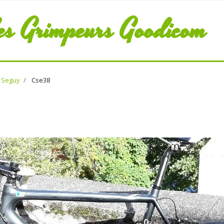
es Grimpeurs Goodicom
e Seguy
Cse38