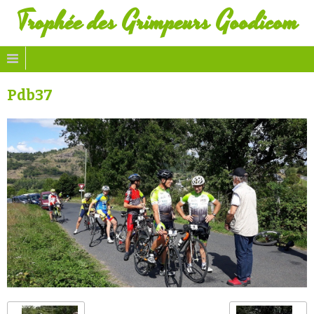
Trophée des Grimpeurs Goodicom
Pdb37