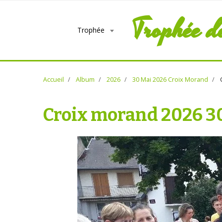
Trophée d
Trophée
Accueil
Album
2026
30 Mai 2026 Croix Morand
C
Croix morand 2026 3